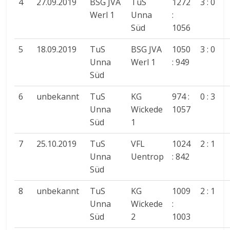
4
27.09.2019
BSG JVA
TuS
1272
3 : 0
Werl 1
Unna
:
Süd
1056
5
18.09.2019
TuS
BSG JVA
1050
3 : 0
Unna
Werl 1
: 949
Süd
6
unbekannt
TuS
KG
974 :
0 : 3
Unna
Wickede
1057
Süd
1
7
25.10.2019
TuS
VFL
1024
2 : 1
Unna
Uentrop
: 842
Süd
8
unbekannt
TuS
KG
1009
2 : 1
Unna
Wickede
:
Süd
2
1003