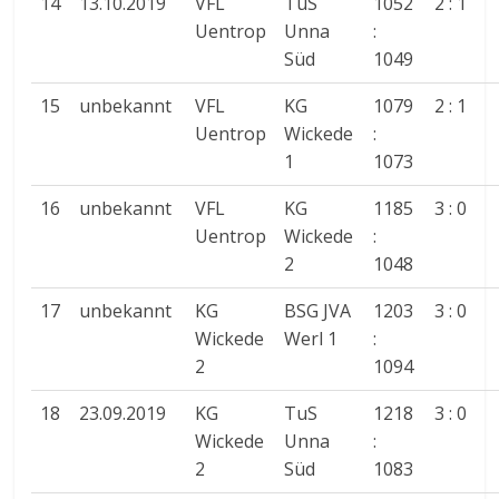
14
13.10.2019
VFL
TuS
1052
2 : 1
Uentrop
Unna
:
Süd
1049
15
unbekannt
VFL
KG
1079
2 : 1
Uentrop
Wickede
:
1
1073
16
unbekannt
VFL
KG
1185
3 : 0
Uentrop
Wickede
:
2
1048
17
unbekannt
KG
BSG JVA
1203
3 : 0
Wickede
Werl 1
:
2
1094
18
23.09.2019
KG
TuS
1218
3 : 0
Wickede
Unna
:
2
Süd
1083