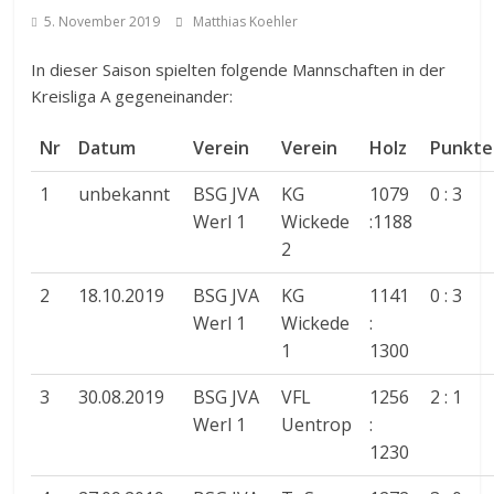
5. November 2019
Matthias Koehler
In dieser Saison spielten folgende Mannschaften in der
Kreisliga A gegeneinander:
Nr
Datum
Verein
Verein
Holz
Punkte
1
unbekannt
BSG JVA
KG
1079
0 : 3
Werl 1
Wickede
:1188
2
2
18.10.2019
BSG JVA
KG
1141
0 : 3
Werl 1
Wickede
:
1
1300
3
30.08.2019
BSG JVA
VFL
1256
2 : 1
Werl 1
Uentrop
:
1230