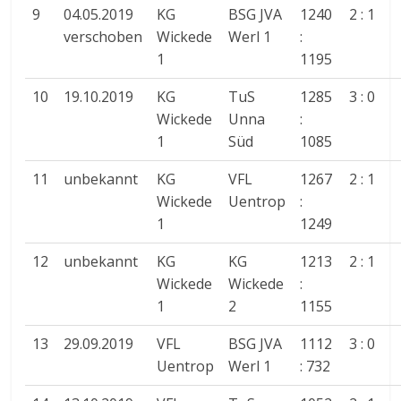
9
04.05.2019
KG
BSG JVA
1240
2 : 1
verschoben
Wickede
Werl 1
:
1
1195
10
19.10.2019
KG
TuS
1285
3 : 0
Wickede
Unna
:
1
Süd
1085
11
unbekannt
KG
VFL
1267
2 : 1
Wickede
Uentrop
:
1
1249
12
unbekannt
KG
KG
1213
2 : 1
Wickede
Wickede
:
1
2
1155
13
29.09.2019
VFL
BSG JVA
1112
3 : 0
Uentrop
Werl 1
: 732