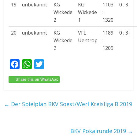
19
unbekannt
KG
KG
1103
0 : 3
Wickede
Wickede
:
2
1
1320
20
unbekannt
KG
VFL
1189
0 : 3
Wickede
Uentrop
:
2
1209
F
W
T
ac
h
w
e
at
itt
Share this on WhatsApp
b
s
er
o
A
←
Der Spielplan BKV Soest/Werl Kreisliga B 2019
o
p
k
p
BKV Pokalrunde 2019
→