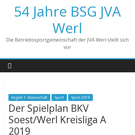
Zum
54 Jahre BSG JVA
Inhalt
springen
Werl
Die Betriebssportgemeinschaft der JVA Werl stellt sich
vor
Kegeln 1. Mannschaft
Sport
Sport 2019
Der Spielplan BKV
Soest/Werl Kreisliga A
2019