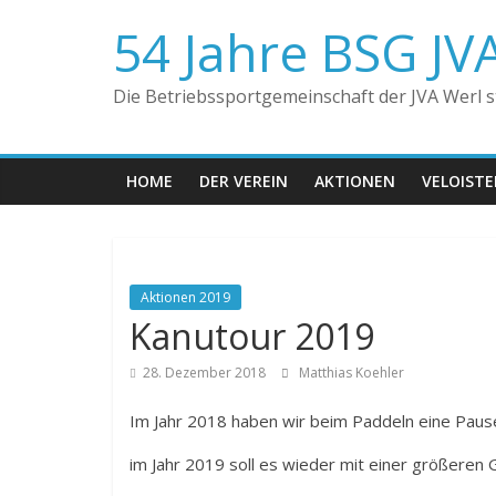
Zum
54 Jahre BSG JV
Inhalt
springen
Die Betriebssportgemeinschaft der JVA Werl ste
HOME
DER VEREIN
AKTIONEN
VELOIST
Aktionen 2019
Kanutour 2019
28. Dezember 2018
Matthias Koehler
Im Jahr 2018 haben wir beim Paddeln eine Paus
im Jahr 2019 soll es wieder mit einer größeren