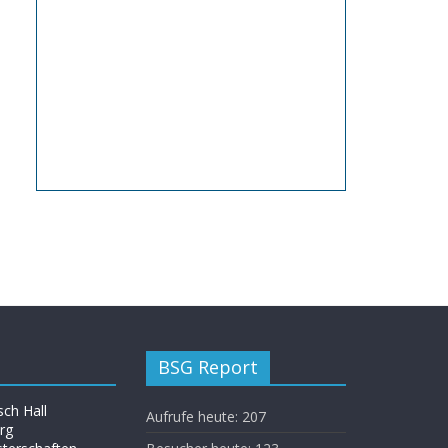
BSG Report
ch Hall
Aufrufe heute:
207
rg