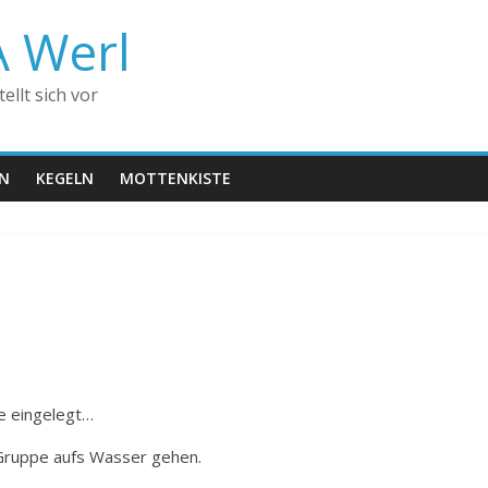
A Werl
llt sich vor
EN
KEGELN
MOTTENKISTE
e eingelegt…
 Gruppe aufs Wasser gehen.