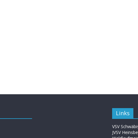
Links
VSV Schwäbis
JVSV Heinsbe