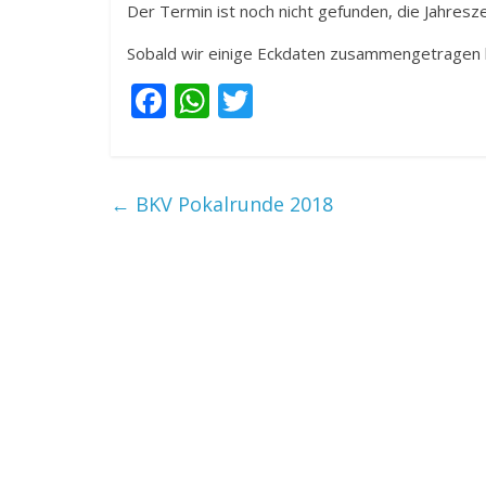
Der Termin ist noch nicht gefunden, die Jahresz
Sobald wir einige Eckdaten zusammengetragen h
F
W
T
ac
h
w
e
at
itt
b
s
er
←
BKV Pokalrunde 2018
o
A
o
p
k
p