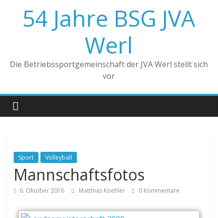
Zum
54 Jahre BSG JVA
Inhalt
springen
Werl
Die Betriebssportgemeinschaft der JVA Werl stellt sich
vor
Sport
Volleyball
Mannschaftsfotos
6. Oktober 2016
Matthias Koehler
0 Kommentare