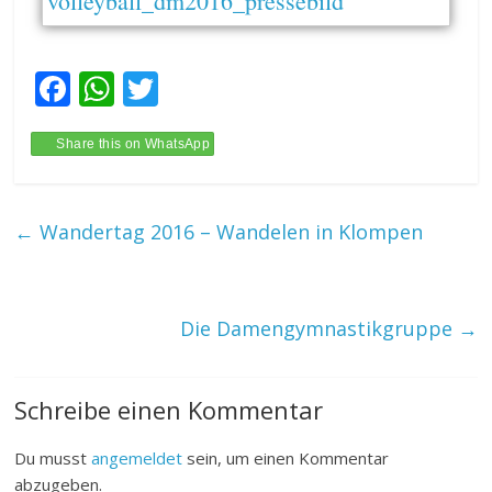
volleyball_dm2016_pressebild
F
W
T
ac
h
w
e
at
itt
Share this on WhatsApp
b
s
er
o
A
←
Wandertag 2016 – Wandelen in Klompen
o
p
k
p
Die Damengymnastikgruppe
→
Schreibe einen Kommentar
Du musst
angemeldet
sein, um einen Kommentar
abzugeben.