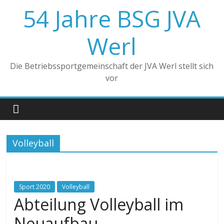
Zum
54 Jahre BSG JVA
Inhalt
springen
Werl
Die Betriebssportgemeinschaft der JVA Werl stellt sich
vor
Volleyball
Sport 2020
Volleyball
Abteilung Volleyball im
Neuaufbau