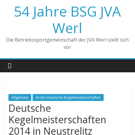
Zum
54 Jahre BSG JVA
Inhalt
springen
Werl
Die Betriebssportgemeinschaft der JVA Werl stellt sich
vor
Allgemein
Archiv Deutsche Kegelmeisterschaften
Deutsche
Kegelmeisterschaften
2014 in Neustrelitz