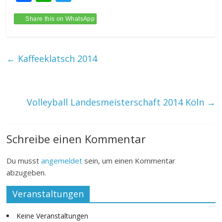
ac
h
w
e
at
itt
Share this on WhatsApp
b
s
er
o
A
←
Kaffeeklatsch 2014
o
p
k
p
Volleyball Landesmeisterschaft 2014 Köln
→
Schreibe einen Kommentar
Du musst
angemeldet
sein, um einen Kommentar
abzugeben.
Veranstaltungen
Keine Veranstaltungen