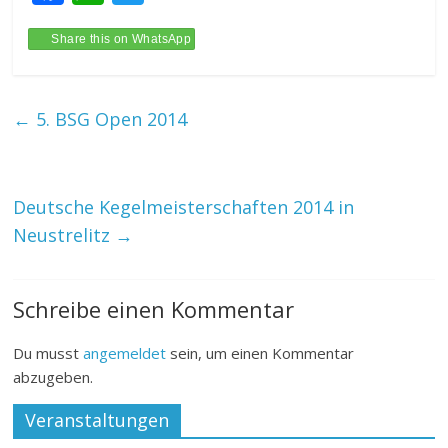
ac
h
w
e
at
itt
Share this on WhatsApp
b
s
er
o
A
←
5. BSG Open 2014
o
p
k
p
Deutsche Kegelmeisterschaften 2014 in
Neustrelitz
→
Schreibe einen Kommentar
Du musst
angemeldet
sein, um einen Kommentar
abzugeben.
Veranstaltungen