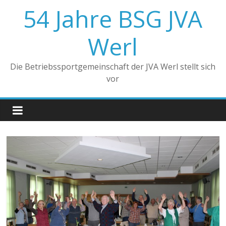
Zum
54 Jahre BSG JVA
Inhalt
springen
Werl
Die Betriebssportgemeinschaft der JVA Werl stellt sich
vor