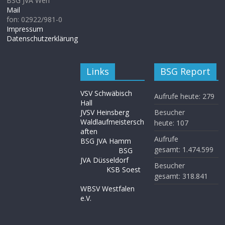
BSG JVA Werl
Mail
fon: 02922/981-0
Impressum
Datenschutzerklärung
Links
BSG Report
VSV Schwäbisch
Aufrufe heute:
279
Hall
JVSV Heinsberg
Besucher
Waldlaufmeistersch
heute:
107
aften
Aufrufe
BSG JVA Hamm
gesamt:
1.474.599
BSG
JVA Düsseldorf
Besucher
KSB Soest
gesamt:
318.841
WBSV Westfalen
e.V.