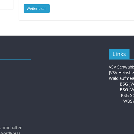
Weiterlesen
Links
VSV Schwäbis
JVSV Heinsbe
Waldlaufme
BSG J
BSG JV
KSB S
WBSV 
 vorbehalten.
WordPress
.