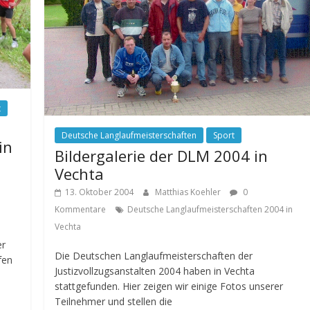
t
Deutsche Langlaufmeisterschaften
Sport
in
Bildergalerie der DLM 2004 in
Vechta
13. Oktober 2004
Matthias Koehler
0
Kommentare
Deutsche Langlaufmeisterschaften 2004 in
Vechta
er
Die Deutschen Langlaufmeisterschaften der
fen
Justizvollzugsanstalten 2004 haben in Vechta
stattgefunden. Hier zeigen wir einige Fotos unserer
Teilnehmer und stellen die