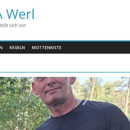
A Werl
llt sich vor
EN
KEGELN
MOTTENKISTE