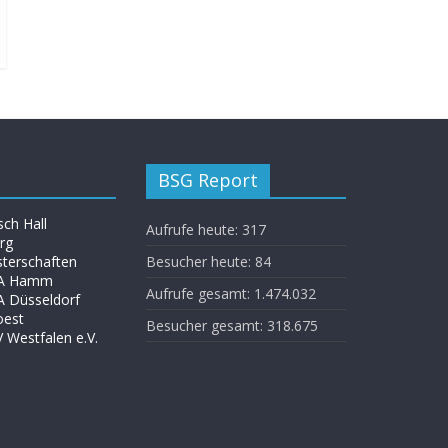
BSG Report
ch Hall
Aufrufe heute:
317
rg
isterschaften
Besucher heute:
84
VA Hamm
Aufrufe gesamt:
1.474.032
A Düsseldorf
oest
Besucher gesamt:
318.675
Westfalen e.V.