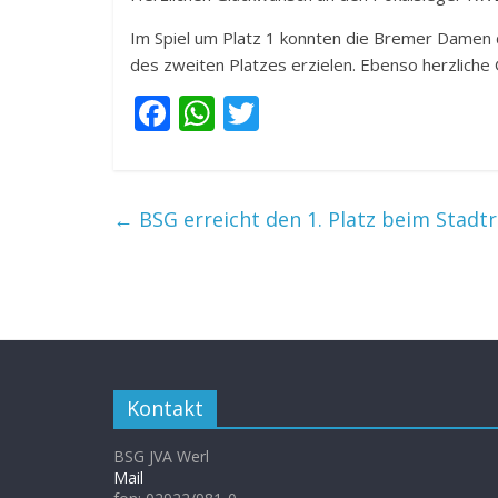
Im Spiel um Platz 1 konnten die Bremer Damen d
des zweiten Platzes erzielen. Ebenso herzlich
F
W
T
ac
h
w
e
at
itt
b
s
er
←
BSG erreicht den 1. Platz beim Stadt
o
A
o
p
k
p
Kontakt
BSG JVA Werl
Mail