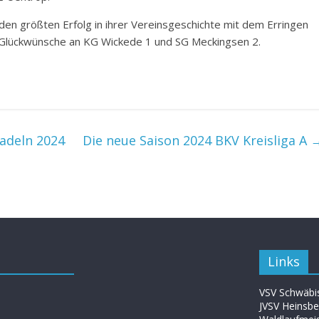
en größten Erfolg in ihrer Vereinsgeschichte mit dem Erringen
e Glückwünsche an KG Wickede 1 und SG Meckingsen 2.
radeln 2024
Die neue Saison 2024 BKV Kreisliga A
Links
VSV Schwäbis
JVSV Heinsbe