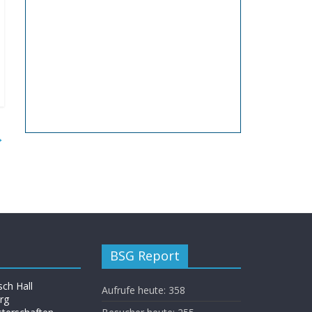
→
BSG Report
ch Hall
Aufrufe heute:
358
rg