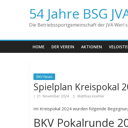
Zum
54 Jahre BSG JV
Inhalt
springen
Die Betriebssportgemeinschaft der JVA Werl ste
HOME
DER VEREIN
AKTIONEN
VELOIST
BKV News
Spielplan Kreispokal 
21. November 2024
Matthias Koehler
Im Kreispokal 2024 wurden folgende Begegnun
BKV Pokalrunde 2