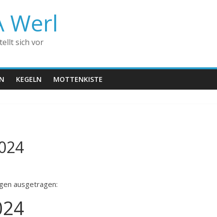
A Werl
llt sich vor
EN
KEGELN
MOTTENKISTE
2024
gen ausgetragen:
024