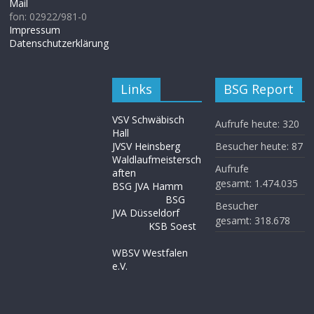
Mail
fon: 02922/981-0
Impressum
Datenschutzerklärung
Links
BSG Report
VSV Schwäbisch
Aufrufe heute:
320
Hall
JVSV Heinsberg
Besucher heute:
87
Waldlaufmeistersch
Aufrufe
aften
gesamt:
1.474.035
BSG JVA Hamm
BSG
Besucher
JVA Düsseldorf
gesamt:
318.678
KSB Soest
WBSV Westfalen
e.V.