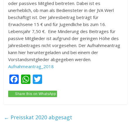
oder passives Mitglied beitreten. Dabei ist es
unerheblich, ob man als Bediensteter in der JVA Werl
beschäftigt ist. Der Jahresbeitrag beträgt für
Erwachsene 15 € und für Jugendliche bis zum 16.
Lebensjahr 7,50 €. Eine Minderung des Beitrages für
passive Mitglieder ist aufgrund der geringen Höhe des
Jahresbeitrages nicht vorgesehen. Der Aufnahmeantrag
kann hier heruntergeladen und bei einem der
Vorstandsmitglieder abgegeben werden.
Aufnahmeantrag_2018
F
W
T
ac
h
w
e
at
itt
Share this on WhatsApp
b
s
er
o
A
←
Preisskat 2020 abgesagt
o
p