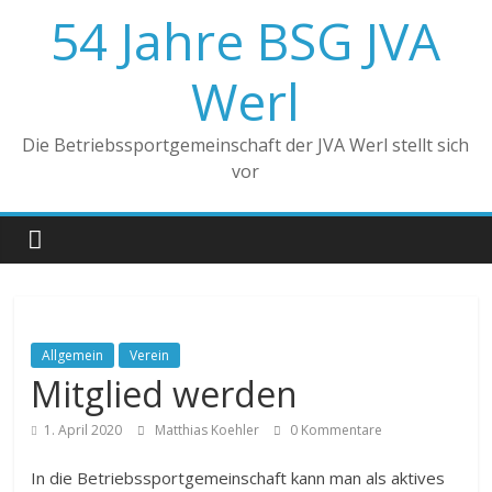
Zum
54 Jahre BSG JVA
Inhalt
springen
Werl
Die Betriebssportgemeinschaft der JVA Werl stellt sich
vor
Allgemein
Verein
Mitglied werden
1. April 2020
Matthias Koehler
0 Kommentare
In die Betriebssportgemeinschaft kann man als aktives