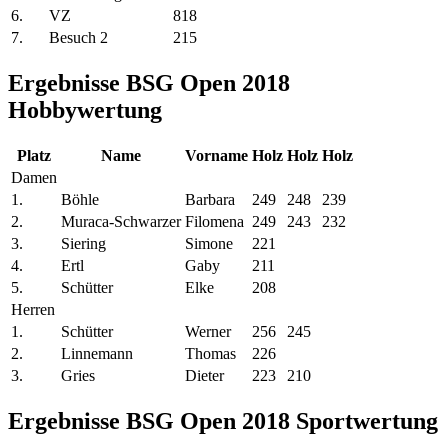
6.
VZ
818
7.
Besuch 2
215
Ergebnisse BSG Open 2018
Hobbywertung
Platz
Name
Vorname
Holz
Holz
Holz
Damen
1.
Böhle
Barbara
249
248
239
2.
Muraca-Schwarzer
Filomena
249
243
232
3.
Siering
Simone
221
4.
Ertl
Gaby
211
5.
Schütter
Elke
208
Herren
1.
Schütter
Werner
256
245
2.
Linnemann
Thomas
226
3.
Gries
Dieter
223
210
Ergebnisse BSG Open 2018 Sportwertung