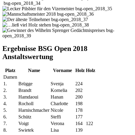
bsg-open_2018_34
bsg-open_2018_35
bsg-open_2018_36
bsg-open_2018_37
bsg-open_2018_38
bsg-
open_2018_39
Ergebnisse BSG Open 2018
Anstaltswertung
Platz
Name
Vorname
Holz
Holz
Damen
1.
Brügge
Svenja
224
2.
Brandt
Kornelia
202
3.
Hamdaoui
Hanan
200
4.
Rocholl
Charlotte
198
5.
Harnischmacher
Nicole
178
6.
Schütz
Steffi
177
7.
Voigt
Verona
164
122
8.
Swietek
Lisa
139