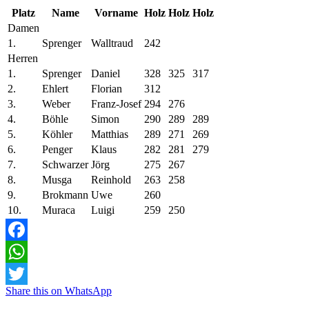
Platz
Name
Vorname
Holz
Holz
Holz
Damen
1.
Sprenger
Walltraud
242
Herren
1.
Sprenger
Daniel
328
325
317
2.
Ehlert
Florian
312
3.
Weber
Franz-Josef
294
276
4.
Böhle
Simon
290
289
289
5.
Köhler
Matthias
289
271
269
6.
Penger
Klaus
282
281
279
7.
Schwarzer
Jörg
275
267
8.
Musga
Reinhold
263
258
9.
Brokmann
Uwe
260
10.
Muraca
Luigi
259
250
Facebook
WhatsApp
Share this on WhatsApp
Twitter