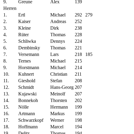
9.
Greune
Alex
139
Herren
1.
Ertl
Michael
292
279
2.
Kaiser
Andreas
252
3.
Kleine
Dirk
238
4.
Rüter
Thomas
228
5.
Schliwka
Dennys
224
6.
Dembinsky
Thomas
221
7.
Versemann
Lars
218
185
8.
Ternes
Michael
215
9.
Horstmann
Michael
214
10.
Kuhnert
Christian
211
11.
Gieshold
Stefan
208
12.
Schmidt
Hans-Georg
207
13.
Kujawski
Meinolf
207
14.
Bonnekoh
Thorsten
202
15.
Nölle
Hermann
199
16.
Artmann
Markus
199
17.
Schwarzkopf
Werner
198
18.
Hoffmann
Marcel
194
19.
Delitz
Thomas
194