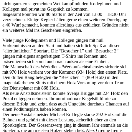
nicht ganz ernst gemeinten Wettkampf mit den Kolleginnen und
Kollegen mal privat ins Gespräch zu kommen.
Insgesamt konnten wir 80 Starts in der Zeit von 13:00 – 18:30 Uhr
verzeichnen. Einige Kegler hätten gerne einen weiteren Durchgang
a 40 Wurf gemacht, konnten allerdings aus zeitlichen Gründen nicht
ein weiteres Mal ins Geschehen eingreifen.
Viele junge Kolleginnen und Kollegen gingen mit null
Vorkenntnissen an den Start und hatten sichtlich Spaß an dieser
“altertümlichen” Sportart. Die “Besucher 1” und “Besucher 2”
gingen mit eigens angefertigten T-Shirts ins Rennen und
präsentierten sich somit auch nach außen als eine Einheit.
Die Mannschaft des Werkdienst/Werkaufsichtsdienstes sicherte sich
mit 970 Holz verdient vor der Kammer (934 Holz) den ersten Platz.
Den dritten Rang belegten die “Besucher 1” (869 Holz) in den
magentafarbenen Shirts mit einem Holz Vorsprung vor dem Team
der Dienstplaner mit 868 Holz.
Als neue Anstaltsmeisterin konnte Svenja Brügge mit 224 Holz den
Pokal entgegen nehmen. Ihr unorthodoxer Kegelstil führte zu
diesem Erfolg und zeigt, dass auch Ungeübte durchaus Chancen auf
einen Podiumsplatz haben können.
Der neue Anstaltsmeister Michael Ertl legte starke 292 Holz auf die
Bahnen und gehört mit dieser Leistung sicherlich eher zu den
Sportkeglern. Der Gossenzwerg ging in diesem Jahr erstmals an die
Spielerin, die am meisten Hölzer stehen ließ. Alex Greune freute