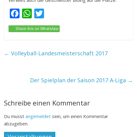
verwies auch die Geschwister Blöing auf die Plätze.
F
W
T
ac
h
w
e
at
itt
Share this on WhatsApp
b
s
er
o
A
←
Volleyball-Landesmeisterschaft 2017
o
p
k
p
Der Spielplan der Saison 2017 A-Liga
→
Schreibe einen Kommentar
Du musst
angemeldet
sein, um einen Kommentar
abzugeben.
Veranstaltungen