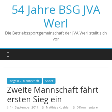
Zum
54 Jahre BSG JVA
Inhalt
springen
Werl
Die Betriebssportgemeinschaft der JVA Werl stellt sich
vor
Kegeln 2. Mannschaft
Sport
Zweite Mannschaft fährt
ersten Sieg ein
14. September 2017
Matthias Koehler
0 Kommentare