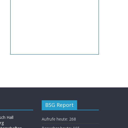
BSG Report
ch Hall
Aufrufe heute:
268
rg