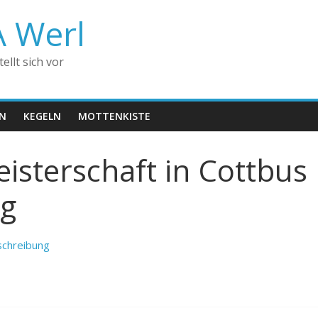
A Werl
llt sich vor
EN
KEGELN
MOTTENKISTE
isterschaft in Cottbus
ng
schreibung