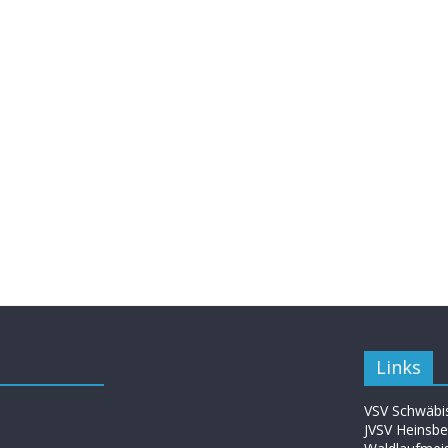
Links
VSV Schwäbis
JVSV Heinsbe