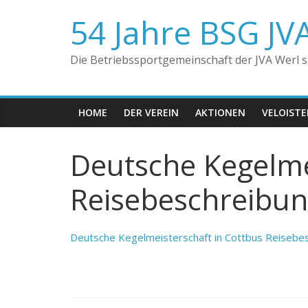
Zum
54 Jahre BSG JV
Inhalt
springen
Die Betriebssportgemeinschaft der JVA Werl ste
HOME
DER VEREIN
AKTIONEN
VELOIST
Deutsche Kegelme
Reisebeschreibu
Deutsche Kegelmeisterschaft in Cottbus Reisebe