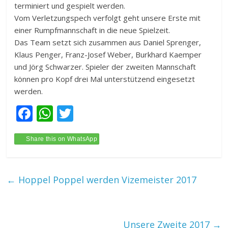
terminiert und gespielt werden.
Vom Verletzungspech verfolgt geht unsere Erste mit
einer Rumpfmannschaft in die neue Spielzeit.
Das Team setzt sich zusammen aus Daniel Sprenger,
Klaus Penger, Franz-Josef Weber, Burkhard Kaemper
und Jörg Schwarzer. Spieler der zweiten Mannschaft
können pro Kopf drei Mal unterstützend eingesetzt
werden.
F
W
T
ac
h
w
e
at
itt
Share this on WhatsApp
b
s
er
o
A
←
Hoppel Poppel werden Vizemeister 2017
o
p
k
p
Unsere Zweite 2017
→