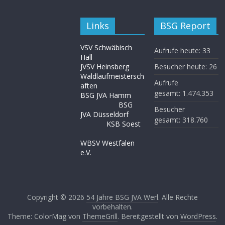
Links
BSG Report
VSV Schwäbisch
Aufrufe heute:
33
Hall
JVSV Heinsberg
Besucher heute:
26
Waldlaufmeistersch
Aufrufe
aften
gesamt:
1.474.353
BSG JVA Hamm
BSG
Besucher
JVA Düsseldorf
gesamt:
318.760
KSB Soest
WBSV Westfalen
e.V.
Copyright © 2026
54 Jahre BSG JVA Werl
. Alle Rechte
vorbehalten.
Theme: ColorMag von
ThemeGrill
. Bereitgestellt von
WordPress
.