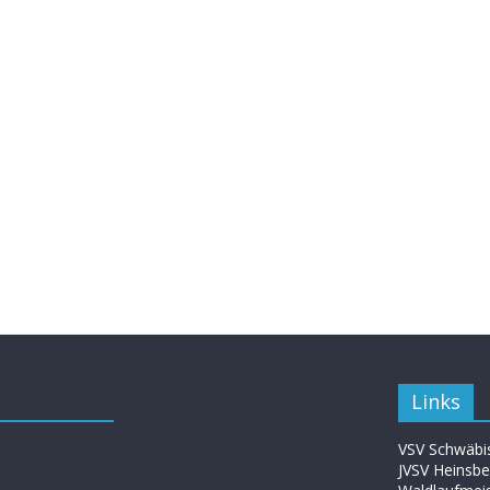
Links
VSV Schwäbis
JVSV Heinsbe