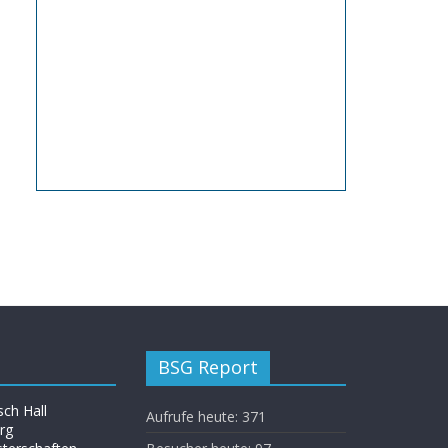
BSG Report
ch Hall
Aufrufe heute:
371
rg