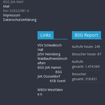
BSG JVA Werl
Mail
fon: 02922/981-0
Impressum
Datenschutzerklärung
Links
BSG Report
VSV Schwäbisch
Aufrufe heute:
249
Hall
JVSV Heinsberg
Besucher heute:
87
Waldlaufmeistersch
Aufrufe
aften
gesamt:
1.474.569
BSG JVA Hamm
BSG
Besucher
JVA Düsseldorf
gesamt:
318.821
KSB Soest
WBSV Westfalen
e.V.