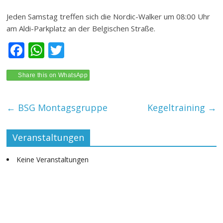
Jeden Samstag treffen sich die Nordic-Walker um 08:00 Uhr
am Aldi-Parkplatz an der Belgischen Straße.
F
W
T
ac
h
w
e
at
itt
Share this on WhatsApp
b
s
er
←
BSG Montagsgruppe
Kegeltraining
→
o
A
o
p
Veranstaltungen
k
p
Keine Veranstaltungen