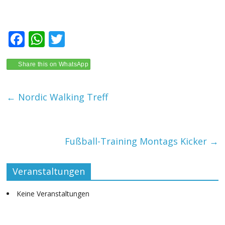
F
W
T
ac
h
w
e
at
itt
Share this on WhatsApp
b
s
er
←
Nordic Walking Treff
o
A
o
p
k
p
Fußball-Training Montags Kicker
→
Veranstaltungen
Keine Veranstaltungen