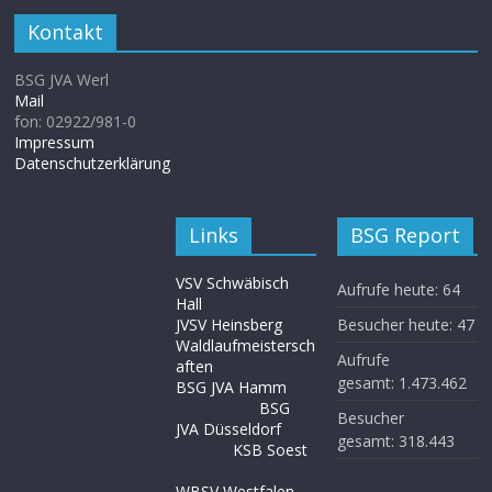
Kontakt
BSG JVA Werl
Mail
fon: 02922/981-0
Impressum
Datenschutzerklärung
Links
BSG Report
VSV Schwäbisch
Aufrufe heute:
64
Hall
JVSV Heinsberg
Besucher heute:
47
Waldlaufmeistersch
Aufrufe
aften
gesamt:
1.473.462
BSG JVA Hamm
BSG
Besucher
JVA Düsseldorf
gesamt:
318.443
KSB Soest
WBSV Westfalen