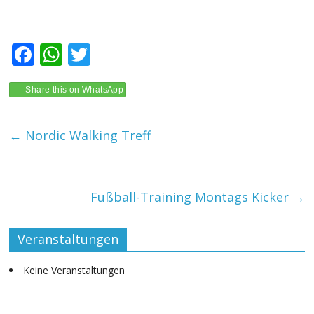
F
W
T
ac
h
w
e
at
itt
Share this on WhatsApp
b
s
er
←
Nordic Walking Treff
o
A
o
p
k
p
Fußball-Training Montags Kicker
→
Veranstaltungen
Keine Veranstaltungen