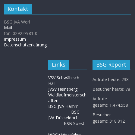
Kontakt
BSG JVA Werl
Mail
fon: 02922/981-0
Impressum
Datenschutzerklärung
Links
BSG Report
VSV Schwäbisch
Aufrufe heute:
238
Hall
JVSV Heinsberg
Besucher heute:
78
Waldlaufmeistersch
Aufrufe
aften
gesamt:
1.474.558
BSG JVA Hamm
BSG
Besucher
JVA Düsseldorf
gesamt:
318.812
KSB Soest
WBSV Westfalen