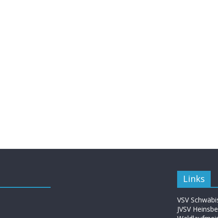
Links
VSV Schwäbis
JVSV Heinsbe