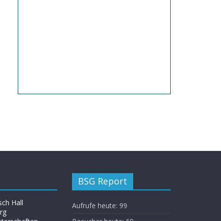
BSG Report
ch Hall
Aufrufe heute:
99
rg