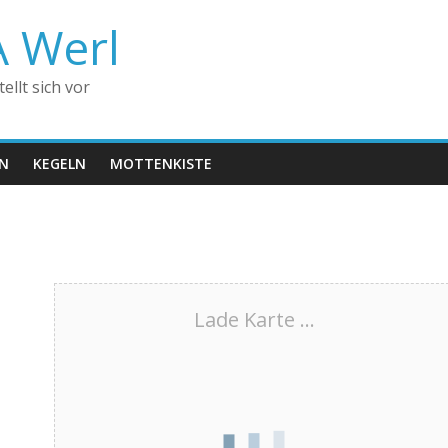
A Werl
llt sich vor
EN
KEGELN
MOTTENKISTE
Lade Karte ...