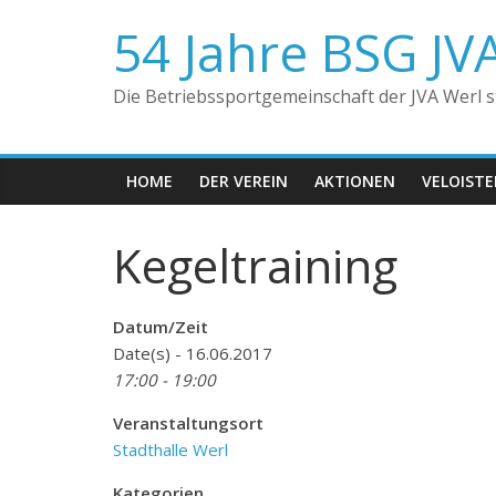
Zum
54 Jahre BSG JV
Inhalt
springen
Die Betriebssportgemeinschaft der JVA Werl ste
HOME
DER VEREIN
AKTIONEN
VELOIST
Kegeltraining
Datum/Zeit
Date(s) - 16.06.2017
17:00 - 19:00
Veranstaltungsort
Stadthalle Werl
Kategorien