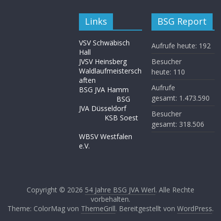
Links
BSG Report
VSV Schwäbisch
Aufrufe heute:
192
Hall
JVSV Heinsberg
Besucher
Waldlaufmeistersch
heute:
110
aften
Aufrufe
BSG JVA Hamm
gesamt:
1.473.590
BSG
JVA Düsseldorf
Besucher
KSB Soest
gesamt:
318.506
WBSV Westfalen
e.V.
Copyright © 2026
54 Jahre BSG JVA Werl
. Alle Rechte
vorbehalten.
Theme: ColorMag von
ThemeGrill
. Bereitgestellt von
WordPress
.