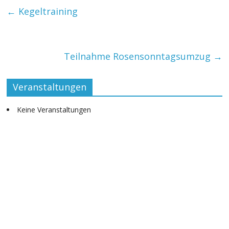
b
s
er
←
Kegeltraining
o
A
o
p
k
p
Teilnahme Rosensonntagsumzug
→
Veranstaltungen
Keine Veranstaltungen