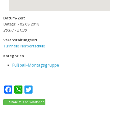
Datum/Zeit
Date(s) - 02.08.2018
20:00 - 21:30
Veranstaltungsort
Turnhalle Norbertschule
Kategorien
Fußball-Montagsgruppe
F
W
T
ac
h
w
e
at
itt
Share this on WhatsApp