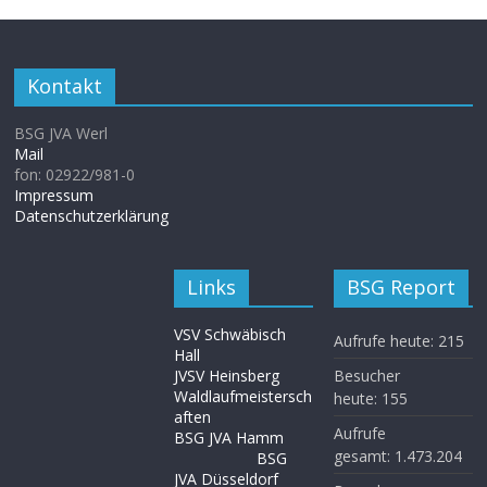
Kontakt
BSG JVA Werl
Mail
fon: 02922/981-0
Impressum
Datenschutzerklärung
Links
BSG Report
VSV Schwäbisch
Aufrufe heute:
215
Hall
JVSV Heinsberg
Besucher
Waldlaufmeistersch
heute:
155
aften
Aufrufe
BSG JVA Hamm
gesamt:
1.473.204
BSG
JVA Düsseldorf