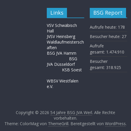
Links
BSG Report
VSV Schwäbisch
Aufrufe heute:
178
Hall
JVSV Heinsberg
Besucher heute:
27
Waldlaufmeistersch
Aufrufe
aften
gesamt:
1.474.910
BSG JVA Hamm
BSG
Besucher
JVA Düsseldorf
gesamt:
318.925
KSB Soest
WBSV Westfalen
e.V.
Copyright © 2026
54 Jahre BSG JVA Werl
. Alle Rechte
vorbehalten.
Theme: ColorMag von
ThemeGrill
. Bereitgestellt von
WordPress
.