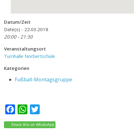
Datum/Zeit
Date(s) - 22.03.2018
20:00 - 21:30
Veranstaltungsort
Turnhalle Norbertschule
Kategorien
Fußball-Montagsgruppe
F
W
T
ac
h
w
e
at
itt
Share this on WhatsApp