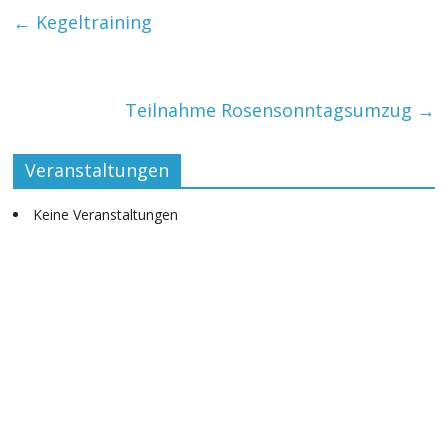
b
s
er
←
Kegeltraining
o
A
o
p
k
p
Teilnahme Rosensonntagsumzug
→
Veranstaltungen
Keine Veranstaltungen