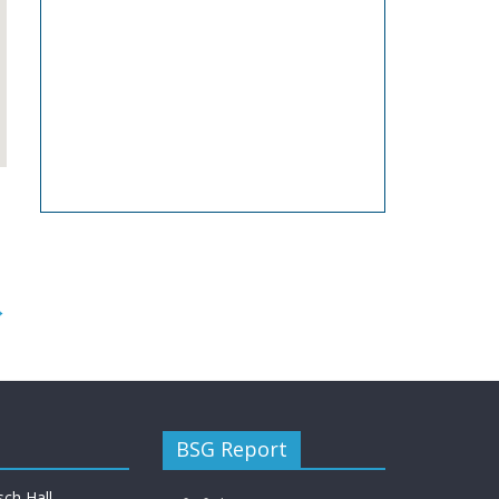
→
BSG Report
ch Hall