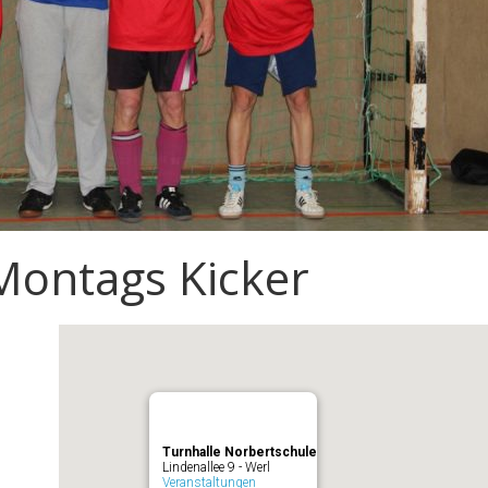
Montags Kicker
Turnhalle Norbertschule
Lindenallee 9 - Werl
Veranstaltungen