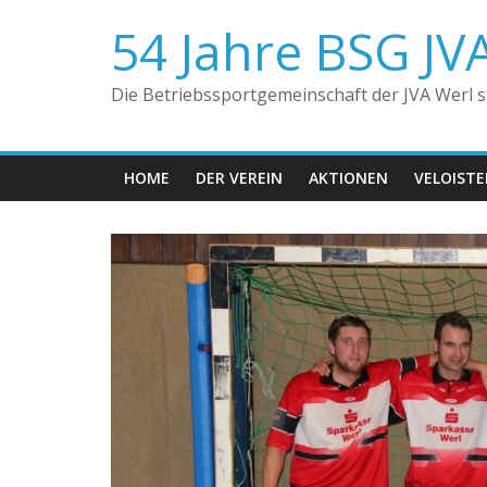
Zum
54 Jahre BSG JV
Inhalt
springen
Die Betriebssportgemeinschaft der JVA Werl ste
HOME
DER VEREIN
AKTIONEN
VELOIST