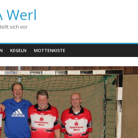
A Werl
llt sich vor
EN
KEGELN
MOTTENKISTE