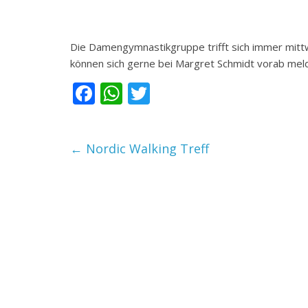
Die Damengymnastikgruppe trifft sich immer mittw
können sich gerne bei Margret Schmidt vorab mel
F
W
T
ac
h
w
e
at
itt
←
Nordic Walking Treff
b
s
er
o
A
o
p
k
p