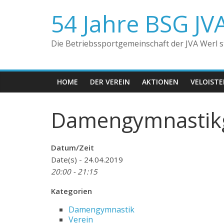
Zum
54 Jahre BSG JV
Inhalt
springen
Die Betriebssportgemeinschaft der JVA Werl ste
HOME
DER VEREIN
AKTIONEN
VELOIST
Damengymnastik
Datum/Zeit
Date(s) - 24.04.2019
20:00 - 21:15
Kategorien
Damengymnastik
Verein