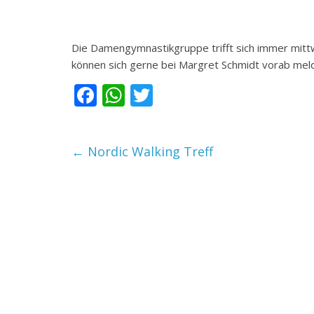
Die Damengymnastikgruppe trifft sich immer mittw
können sich gerne bei Margret Schmidt vorab mel
F
W
T
ac
h
w
e
at
itt
←
Nordic Walking Treff
b
s
er
o
A
o
p
k
p