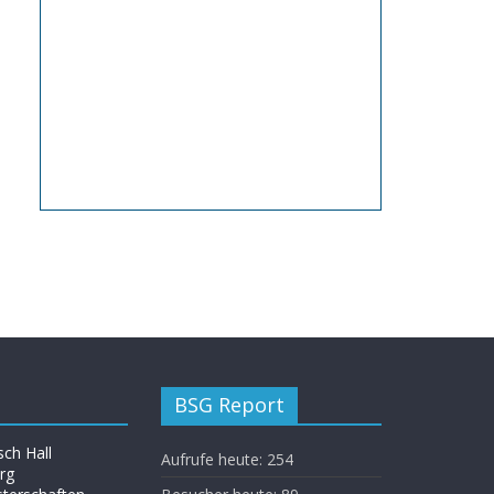
BSG Report
ch Hall
Aufrufe heute:
254
rg