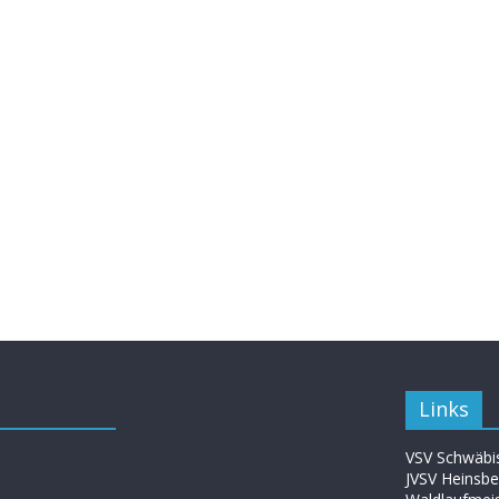
Links
VSV Schwäbis
JVSV Heinsbe