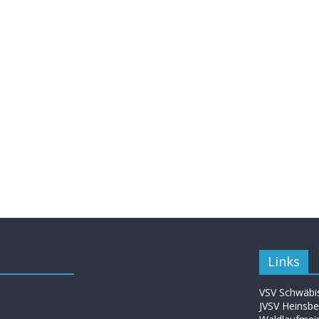
Links
VSV Schwäbis
JVSV Heinsbe