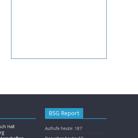
BSG Report
ch Hall
Aufrufe heute:
187
rg