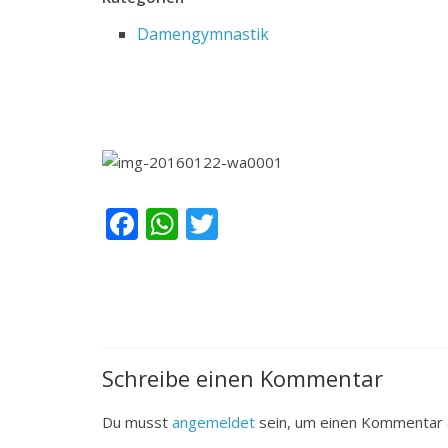
Damengymnastik
F
W
T
ac
h
w
e
at
itt
b
s
er
o
A
o
p
Schreibe einen Kommentar
k
p
Du musst
angemeldet
sein, um einen Kommentar