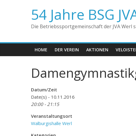
Zum
54 Jahre BSG JV
Inhalt
springen
Die Betriebssportgemeinschaft der JVA Werl ste
HOME
DER VEREIN
AKTIONEN
VELOIST
Damengymnastik
Datum/Zeit
Date(s) - 10.11.2016
20:00 - 21:15
Veranstaltungsort
Walburgishalle Werl
Kategorien