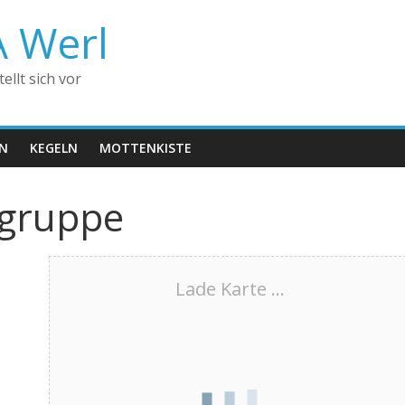
A Werl
llt sich vor
EN
KEGELN
MOTTENKISTE
gruppe
Lade Karte ...