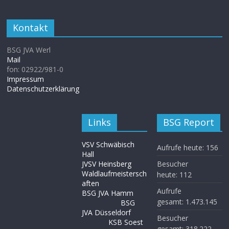
Kontakt
BSG JVA Werl
Mail
fon: 02922/981-0
Impressum
Datenschutzerklärung
Links
BSG Report
VSV Schwäbisch
Aufrufe heute:
156
Hall
JVSV Heinsberg
Besucher
Waldlaufmeistersch
heute:
112
aften
Aufrufe
BSG JVA Hamm
gesamt:
1.473.145
BSG
JVA Düsseldorf
Besucher
KSB Soest
gesamt:
318.222