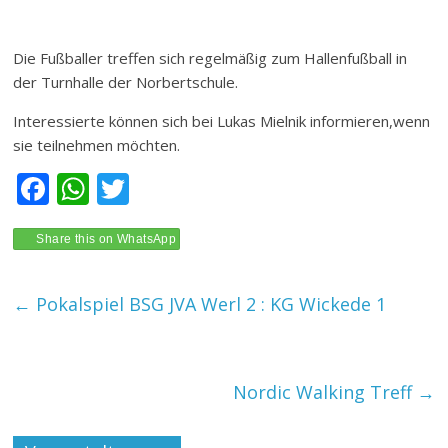
Die Fußballer treffen sich regelmäßig zum Hallenfußball in
der Turnhalle der Norbertschule.
Interessierte können sich bei Lukas Mielnik informieren,wenn
sie teilnehmen möchten.
F
W
T
ac
h
w
e
at
itt
Share this on WhatsApp
b
s
er
←
Pokalspiel BSG JVA Werl 2 : KG Wickede 1
o
A
o
p
k
p
Nordic Walking Treff
→