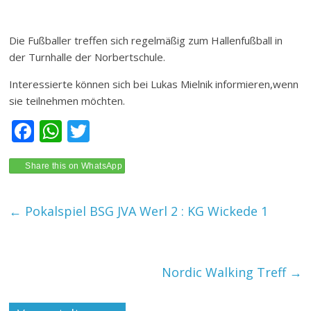
Die Fußballer treffen sich regelmäßig zum Hallenfußball in
der Turnhalle der Norbertschule.
Interessierte können sich bei Lukas Mielnik informieren,wenn
sie teilnehmen möchten.
F
W
T
ac
h
w
e
at
itt
Share this on WhatsApp
b
s
er
←
Pokalspiel BSG JVA Werl 2 : KG Wickede 1
o
A
o
p
k
p
Nordic Walking Treff
→