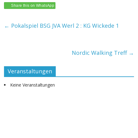
e
at
itt
Share this on WhatsApp
b
s
er
←
Pokalspiel BSG JVA Werl 2 : KG Wickede 1
o
A
o
p
k
p
Nordic Walking Treff
→
Veranstaltungen
Keine Veranstaltungen