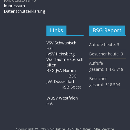
fon: 02922/981-0
Impressum
Datenschutzerklärung
Links
BSG Report
VSV Schwäbisch
Aufrufe heute:
3
Hall
JVSV Heinsberg
Besucher heute:
3
Waldlaufmeistersch
Aufrufe
aften
gesamt:
1.473.718
BSG JVA Hamm
BSG
Besucher
JVA Düsseldorf
gesamt:
318.594
KSB Soest
WBSV Westfalen
e.V.
Copyright © 2026
54 Jahre BSG JVA Werl
. Alle Rechte