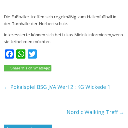
Die Fußballer treffen sich regelmäßig zum Hallenfußball in
der Turnhalle der Norbertschule.
Interessierte können sich bei Lukas Mielnik informieren,wenn
sie teilnehmen möchten.
F
W
T
ac
h
w
e
at
itt
Share this on WhatsApp
b
s
er
←
Pokalspiel BSG JVA Werl 2 : KG Wickede 1
o
A
o
p
k
p
Nordic Walking Treff
→