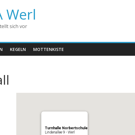
A Werl
llt sich vor
EN
KEGELN
MOTTENKISTE
ll
Turnhalle Norbertschule
Lindenallee 9 - Werl