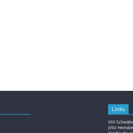
Links
VSV Schwäbis
JVSV Heinsbe