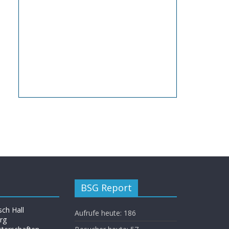
BSG Report
ch Hall
Aufrufe heute:
186
rg