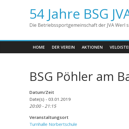
Zum
54 Jahre BSG JV
Inhalt
springen
Die Betriebssportgemeinschaft der JVA Werl ste
HOME
DER VEREIN
AKTIONEN
VELOIST
BSG Pöhler am Ba
Datum/Zeit
Date(s) - 03.01.2019
20:00 - 21:15
Veranstaltungsort
Turnhalle Norbertschule