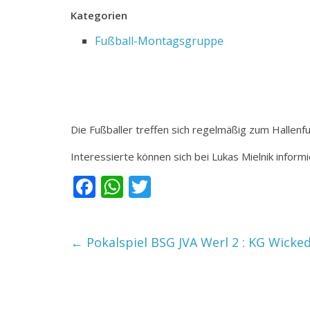
Kategorien
Fußball-Montagsgruppe
Die Fußballer treffen sich regelmäßig zum Hallenfu
Interessierte können sich bei Lukas Mielnik infor
F
W
T
ac
h
w
e
at
itt
←
Pokalspiel BSG JVA Werl 2 : KG Wicke
b
s
er
o
A
o
p