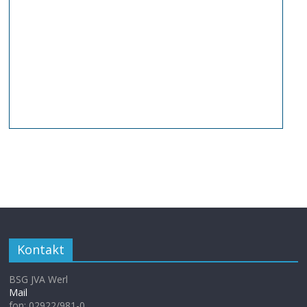
Kontakt
BSG JVA Werl
Mail
fon: 02922/981-0