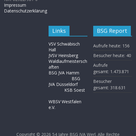
Impressum
Datenschutzerklärung
Links
BSG Report
VSV Schwäbisch
Aufrufe heute:
156
Hall
JVSV Heinsberg
Besucher heute:
40
Waldlaufmeistersch
Aufrufe
aften
gesamt:
1.473.871
BSG JVA Hamm
BSG
Besucher
JVA Düsseldorf
gesamt:
318.631
KSB Soest
WBSV Westfalen
e.V.
Copyright © 2026
54 Jahre BSG JVA Werl
. Alle Rechte