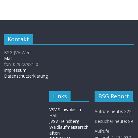
Kontakt
BSG JVA Werl
Mail
fon: 02922/981-0
Impressum
Datenschutzerklärung
Links
BSG Report
VSV Schwäbisch
Aufrufe heute:
322
Hall
JVSV Heinsberg
Besucher heute:
89
Waldlaufmeistersch
Aufrufe
aften
gesamt:
1.474.037