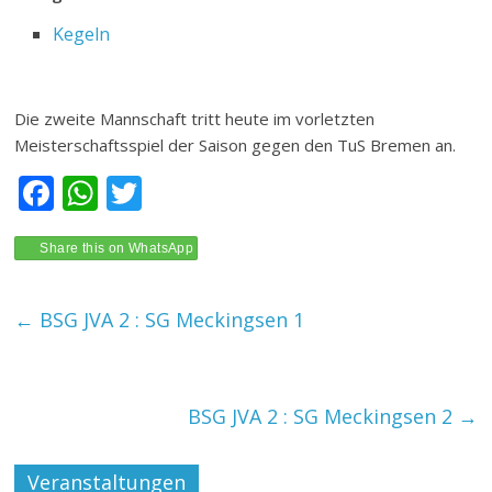
Kegeln
Die zweite Mannschaft tritt heute im vorletzten
Meisterschaftsspiel der Saison gegen den TuS Bremen an.
F
W
T
ac
h
w
e
at
itt
Share this on WhatsApp
b
s
er
←
BSG JVA 2 : SG Meckingsen 1
o
A
o
p
k
p
BSG JVA 2 : SG Meckingsen 2
→
Veranstaltungen