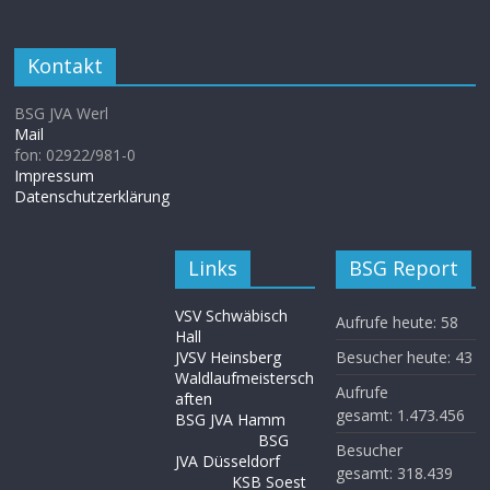
Kontakt
BSG JVA Werl
Mail
fon: 02922/981-0
Impressum
Datenschutzerklärung
Links
BSG Report
VSV Schwäbisch
Aufrufe heute:
58
Hall
JVSV Heinsberg
Besucher heute:
43
Waldlaufmeistersch
Aufrufe
aften
gesamt:
1.473.456
BSG JVA Hamm
BSG
Besucher
JVA Düsseldorf
gesamt:
318.439
KSB Soest