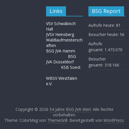
Links
BSG Report
VSV Schwäbisch
Aufrufe heute:
81
Hall
JVSV Heinsberg
Besucher heute:
56
Waldlaufmeistersch
Aufrufe
aften
gesamt:
1.473.070
BSG JVA Hamm
BSG
Besucher
JVA Düsseldorf
gesamt:
318.166
KSB Soest
WBSV Westfalen
e.V.
Copyright © 2026
54 Jahre BSG JVA Werl
. Alle Rechte
vorbehalten.
Theme: ColorMag von
ThemeGrill
. Bereitgestellt von
WordPress
.