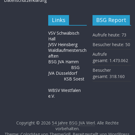
Datenschutzerklärung
Links
BSG Report
VSV Schwäbisch
Aufrufe heute:
73
Hall
JVSV Heinsberg
Besucher heute:
50
Waldlaufmeistersch
Aufrufe
aften
gesamt:
1.473.062
BSG JVA Hamm
BSG
Besucher
JVA Düsseldorf
gesamt:
318.160
KSB Soest
WBSV Westfalen
e.V.
Copyright © 2026
54 Jahre BSG JVA Werl
. Alle Rechte
vorbehalten.
Theme: ColorMag von
ThemeGrill
. Bereitgestellt von
WordPress
.