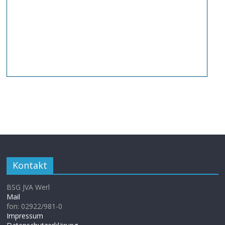
Kontakt
BSG JVA Werl
Mail
fon: 02922/981-0
Impressum