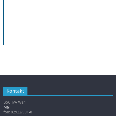
Kontakt
BSG JVA Werl
Mail
fon: 02922/981-0