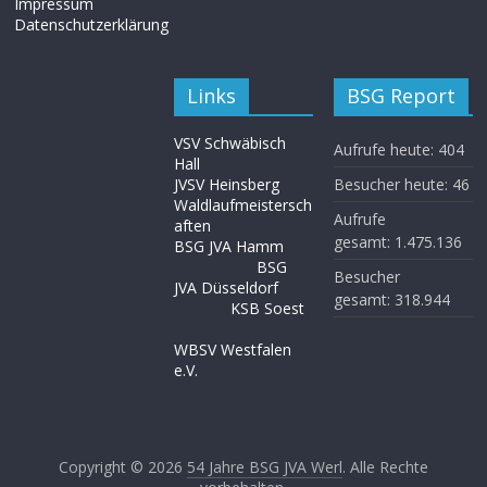
Impressum
Datenschutzerklärung
Links
BSG Report
VSV Schwäbisch
Aufrufe heute:
404
Hall
JVSV Heinsberg
Besucher heute:
46
Waldlaufmeistersch
Aufrufe
aften
gesamt:
1.475.136
BSG JVA Hamm
BSG
Besucher
JVA Düsseldorf
gesamt:
318.944
KSB Soest
WBSV Westfalen
e.V.
Copyright © 2026
54 Jahre BSG JVA Werl
. Alle Rechte