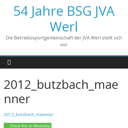
Zum
54 Jahre BSG JVA
Inhalt
springen
Werl
Die Betriebssportgemeinschaft der JVA Werl stellt sich
vor
2012_butzbach_mae
nner
2012_butzbach_maenner
Share this on WhatsApp