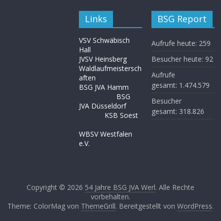
Links
BSG Report
VSV Schwäbisch
Aufrufe heute:
259
Hall
JVSV Heinsberg
Besucher heute:
92
Waldlaufmeistersch
Aufrufe
aften
gesamt:
1.474.579
BSG JVA Hamm
BSG
Besucher
JVA Düsseldorf
gesamt:
318.826
KSB Soest
WBSV Westfalen
e.V.
Copyright © 2026
54 Jahre BSG JVA Werl
. Alle Rechte
vorbehalten.
Theme: ColorMag von
ThemeGrill
. Bereitgestellt von
WordPress
.