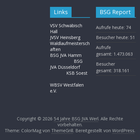
Links
BSG Report
VSV Schwäbisch
Aufrufe heute:
74
Hall
JVSV Heinsberg
Besucher heute:
51
Waldlaufmeistersch
Aufrufe
aften
gesamt:
1.473.063
BSG JVA Hamm
BSG
Besucher
JVA Düsseldorf
gesamt:
318.161
KSB Soest
WBSV Westfalen
e.V.
Copyright © 2026
54 Jahre BSG JVA Werl
. Alle Rechte
vorbehalten.
Theme: ColorMag von
ThemeGrill
. Bereitgestellt von
WordPress
.